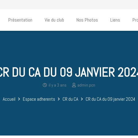
Présentation
Vie du club
Nos Photos
Liens
Pr
CR DU CA DU 09 JANVIER 202
il y a 3 ans
admin.pcn
Accueil
Espace adherents
CR du CA
CR du CA du 09 janvier 2024