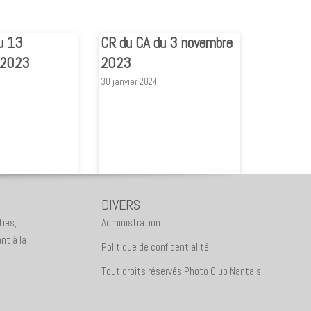
u 13
CR du CA du 3 novembre
 2023
2023
30 janvier 2024
DIVERS
ties,
Administration
nt à la
Politique de confidentialité
Tout droits réservés Photo Club Nantais