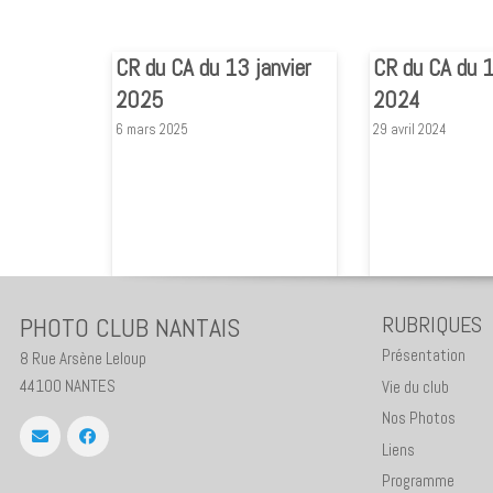
CR du CA du 13 janvier
CR du CA du 1
2025
2024
6 mars 2025
29 avril 2024
PHOTO CLUB NANTAIS
RUBRIQUES
Présentation
8 Rue Arsène Leloup
44100 NANTES
Vie du club
Nos Photos
Liens
Programme