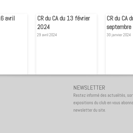
6 avril
CR du CA du 13 février
CR du CA d
2024
septembre
29 avril 2024
30 janvier 2024
NEWSLETTER
Restez informé des actualités, sor
expositions du club en vous abonna
newsletter du site.