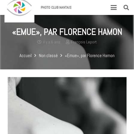
PHOTO CLUB NANTAIS
«EMUE», PAR FLORENCE HAMON
il y a 6 ans
François Leport
Accueil
Non classé
«Emue», par Florence Hamon