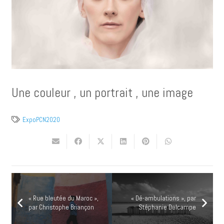
Une couleur , un portrait , une image
ExpoPCN2020
« Rue bleutée du Maroc »,
« Dé-ambulations », par
par Christophe Briançon
Stéphanie Delcampe